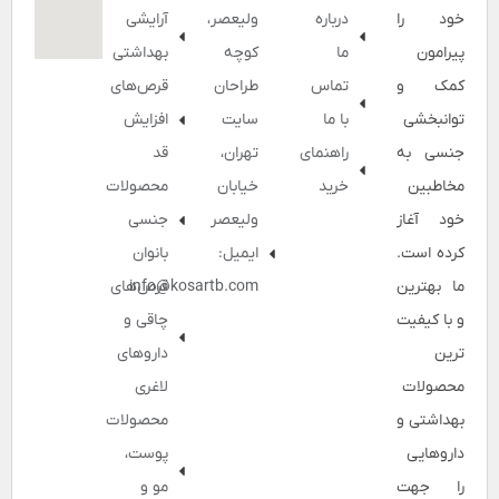
خود را
درباره
ولیعصر،
آرایشی
پیرامون
ما
کوچه
بهداشتی
کمک و
تماس
طراحان
قرص‌های
توانبخشی
با ما
سایت
افزایش
جنسی به
راهنمای
تهران،
قد
مخاطبین
خرید
خیابان
محصولات
خود آغاز
ولیعصر
جنسی
کرده است.
ایمیل:
بانوان
ما بهترین
info@kosartb.com
قرص‌های
و با کیفیت
چاقی و
ترین
داروهای
محصولات
لاغری
بهداشتی و
محصولات
داروهایی
پوست،
را جهت
مو و