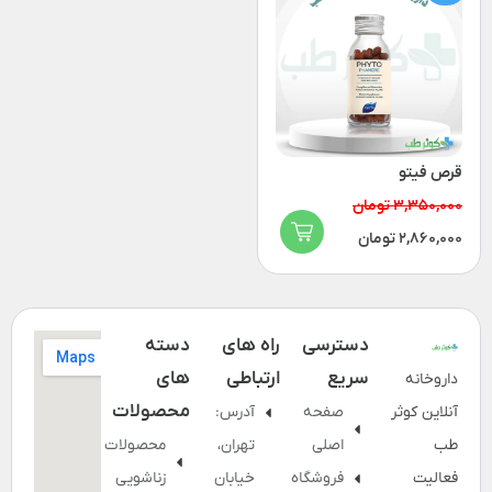
قرص فیتو
3,350,000 تومان
2,860,000 تومان
دسترسی
راه های
دسته
سریع
ارتباطی
های
داروخانه
محصولات
آنلاین کوثر
صفحه
آدرس:
طب
اصلی
تهران،
محصولات
فعالیت
فروشگاه
خیابان
زناشویی