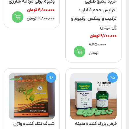
خرید پکیج طلایی
وکیوم برقی مردانه شارژی
افزایش حجم آقایان؛
4,800,000 تومان
ترکیب وایمکس، وکیوم و
3,800,000 تومان
ژل تیتان
9,700,000 تومان
8,450,000
تومان
%8
%5
قرص بزرگ کننده سینه
شیاف تنگ کننده واژن