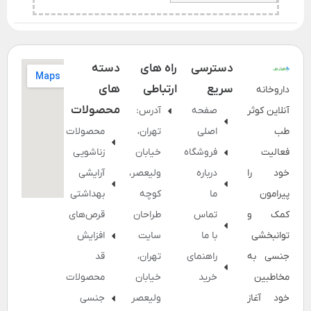
دسترسی
راه های
دسته
سریع
ارتباطی
های
داروخانه
محصولات
آنلاین کوثر
صفحه
آدرس:
طب
اصلی
تهران،
محصولات
فعالیت
فروشگاه
خیابان
زناشویی
خود را
درباره
ولیعصر،
آرایشی
پیرامون
ما
کوچه
بهداشتی
کمک و
تماس
طراحان
قرص‌های
توانبخشی
با ما
سایت
افزایش
جنسی به
راهنمای
تهران،
قد
مخاطبین
خرید
خیابان
محصولات
خود آغاز
ولیعصر
جنسی