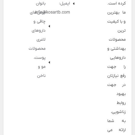
کرده است.
ایمیل:
بانوان
ما بهترین
info@kosartb.com
قرص‌های
و با کیفیت
چاقی و
ترین
داروهای
محصولات
لاغری
بهداشتی و
محصولات
داروهایی
پوست،
را جهت
مو و
رفع نیازتان
ناخن
در جهت
بهبود
روابط
زناشویی،
به شما
ارائه می