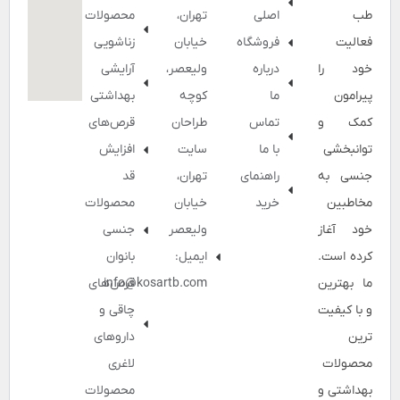
طب
اصلی
تهران،
محصولات
فعالیت
فروشگاه
خیابان
زناشویی
خود را
درباره
ولیعصر،
آرایشی
پیرامون
ما
کوچه
بهداشتی
کمک و
تماس
طراحان
قرص‌های
توانبخشی
با ما
سایت
افزایش
جنسی به
راهنمای
تهران،
قد
مخاطبین
خرید
خیابان
محصولات
خود آغاز
ولیعصر
جنسی
کرده است.
ایمیل:
بانوان
ما بهترین
info@kosartb.com
قرص‌های
و با کیفیت
چاقی و
ترین
داروهای
محصولات
لاغری
بهداشتی و
محصولات