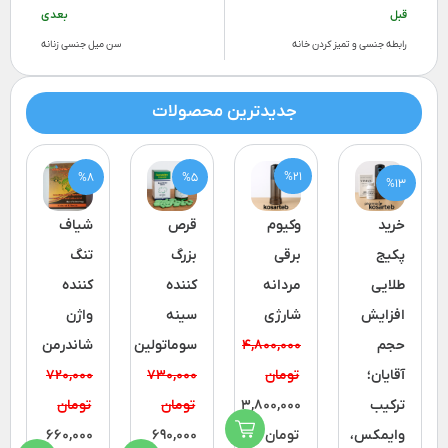
قبل
بعدی
رابطه جنسی و تمیز کردن خانه
سن میل جنسی زنانه
جدیدترین محصولات
%21
%8
%5
%13
خرید
وکیوم
قرص
شیاف
پکیج
برقی
بزرگ
تنگ
طلایی
مردانه
کننده
کننده
افزایش
شارژی
سینه
واژن
حجم
4,800,000
سوماتولین
شاندرمن
آقایان؛
تومان
730,000
720,000
ترکیب
3,800,000
تومان
تومان
وایمکس،
تومان
690,000
660,000